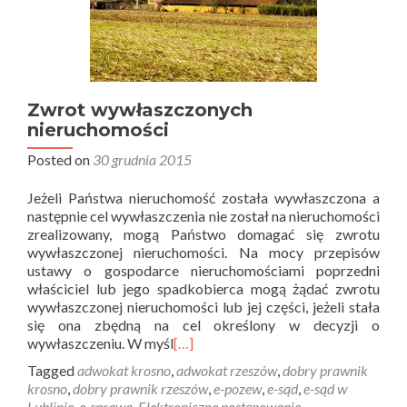
Zwrot wywłaszczonych
nieruchomości
Posted on
30 grudnia 2015
Jeżeli Państwa nieruchomość została wywłaszczona a
następnie cel wywłaszczenia nie został na nieruchomości
zrealizowany, mogą Państwo domagać się zwrotu
wywłaszczonej nieruchomości. Na mocy przepisów
ustawy o gospodarce nieruchomościami poprzedni
właściciel lub jego spadkobierca mogą żądać zwrotu
wywłaszczonej nieruchomości lub jej części, jeżeli stała
się ona zbędną na cel określony w decyzji o
wywłaszczeniu. W myśl
[…]
Tagged
adwokat krosno
,
adwokat rzeszów
,
dobry prawnik
krosno
,
dobry prawnik rzeszów
,
e-pozew
,
e-sąd
,
e-sąd w
Lublinie
,
e-sprawa
,
Elektroniczne postępowanie