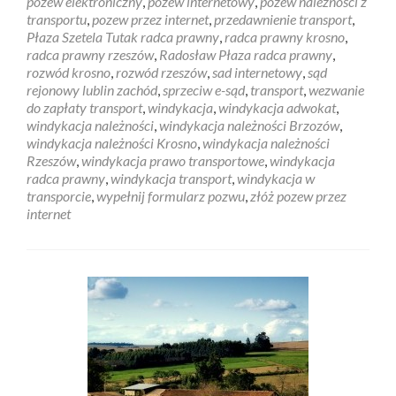
pozew elektroniczny
,
pozew internetowy
,
pozew należności z
transportu
,
pozew przez internet
,
przedawnienie transport
,
Płaza Szetela Tutak radca prawny
,
radca prawny krosno
,
radca prawny rzeszów
,
Radosław Płaza radca prawny
,
rozwód krosno
,
rozwód rzeszów
,
sad internetowy
,
sąd
rejonowy lublin zachód
,
sprzeciw e-sąd
,
transport
,
wezwanie
do zapłaty transport
,
windykacja
,
windykacja adwokat
,
windykacja należności
,
windykacja należności Brzozów
,
windykacja należności Krosno
,
windykacja należności
Rzeszów
,
windykacja prawo transportowe
,
windykacja
radca prawny
,
windykacja transport
,
windykacja w
transporcie
,
wypełnij formularz pozwu
,
złóż pozew przez
internet