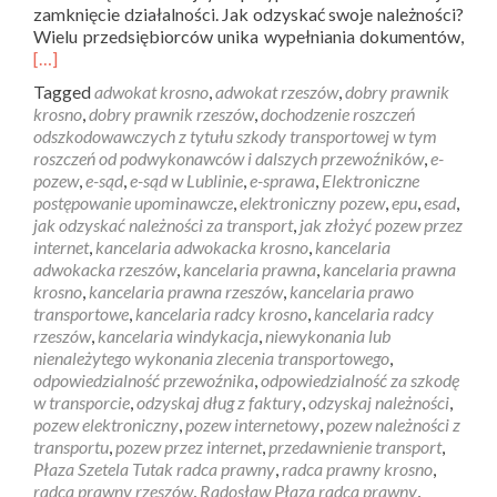
zamknięcie działalności. Jak odzyskać swoje należności?
Wielu przedsiębiorców unika wypełniania dokumentów,
[…]
Tagged
adwokat krosno
,
adwokat rzeszów
,
dobry prawnik
krosno
,
dobry prawnik rzeszów
,
dochodzenie roszczeń
odszkodowawczych z tytułu szkody transportowej w tym
roszczeń od podwykonawców i dalszych przewoźników
,
e-
pozew
,
e-sąd
,
e-sąd w Lublinie
,
e-sprawa
,
Elektroniczne
postępowanie upominawcze
,
elektroniczny pozew
,
epu
,
esad
,
jak odzyskać należności za transport
,
jak złożyć pozew przez
internet
,
kancelaria adwokacka krosno
,
kancelaria
adwokacka rzeszów
,
kancelaria prawna
,
kancelaria prawna
krosno
,
kancelaria prawna rzeszów
,
kancelaria prawo
transportowe
,
kancelaria radcy krosno
,
kancelaria radcy
rzeszów
,
kancelaria windykacja
,
niewykonania lub
nienależytego wykonania zlecenia transportowego
,
odpowiedzialność przewoźnika
,
odpowiedzialność za szkodę
w transporcie
,
odzyskaj dług z faktury
,
odzyskaj należności
,
pozew elektroniczny
,
pozew internetowy
,
pozew należności z
transportu
,
pozew przez internet
,
przedawnienie transport
,
Płaza Szetela Tutak radca prawny
,
radca prawny krosno
,
radca prawny rzeszów
,
Radosław Płaza radca prawny
,