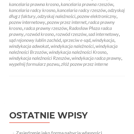
kancelaria prawna krosno
,
kancelaria prawna rzeszów
,
kancelaria radcy krosno
,
kancelaria radcy rzeszów
,
odzyskaj
dług z faktury
,
odzyskaj należności
,
pozew elektroniczny
,
pozew internetowy
,
pozew przez internet
,
radca prawny
krosno
,
radca prawny rzeszów
,
Radosław Płaza radca
prawny
,
rozwód krosno
,
rozwód rzeszów
,
sad internetowy
,
sąd rejonowy lublin zachód
,
sprzeciw e-sąd
,
windykacja
,
windykacja adwokat
,
windykacja należności
,
windykacja
należności Brzozów
,
windykacja należności Krosno
,
windykacja należności Rzeszów
,
windykacja radca prawny
,
wypełnij formularz pozwu
,
złóż pozew przez interne
Posts navigation
OSTATNIE WPISY
Zasiedzenie jako forma nabycia własności.