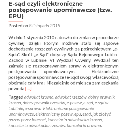
E-sąd czyli elektroniczne
postępowanie upominawcze (tzw.
EPU)
Posted on
8 listopada 2015
W dniu 1 stycznia 2010 r. doszło do zmian w procedurze
cywilnej, dzięki którym możliwe stało się sądowe
dochodzenie roszczeń cywilnych za pośrednictwem „e-
Sądu”. Skrót „e-Sąd” dotyczy Sądu Rejonowego Lublin-
Zachód w Lublinie, VI Wydział Cywilny. Wydział ten
zajmuje się rozpoznawaniem spraw w elektronicznym
postępowaniu upominawczym. Elektroniczne
postępowanie upominawcze (e-Sąd) swoją właściwością
obejmuje cały kraj. Niezależnie od miejsca zamieszkania
powoda,
[…]
Tagged
adwokat krosno
,
adwokat rzeszów
,
dobry prawnik
krosno
,
dobry prawnik rzeszów
,
e-pozew
,
e-sąd
,
e-sąd w
Lublinie
,
e-sprawa
,
Elektroniczne postępowanie
upominawcze
,
elektroniczny pozew
,
epu
,
esad
,
jak złożyć
pozew przez internet
,
kancelaria adwokacka krosno
,
kancelaria adwokacka rzeszów
,
kancelaria prawna
,