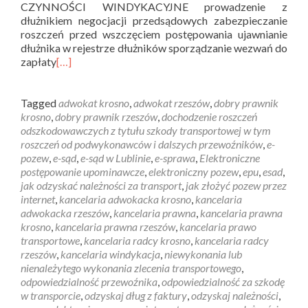
CZYNNOŚCI WINDYKACYJNE prowadzenie z
dłużnikiem negocjacji przedsądowych zabezpieczanie
roszczeń przed wszczęciem postępowania ujawnianie
dłużnika w rejestrze dłużników sporządzanie wezwań do
zapłaty
[…]
Tagged
adwokat krosno
,
adwokat rzeszów
,
dobry prawnik
krosno
,
dobry prawnik rzeszów
,
dochodzenie roszczeń
odszkodowawczych z tytułu szkody transportowej w tym
roszczeń od podwykonawców i dalszych przewoźników
,
e-
pozew
,
e-sąd
,
e-sąd w Lublinie
,
e-sprawa
,
Elektroniczne
postępowanie upominawcze
,
elektroniczny pozew
,
epu
,
esad
,
jak odzyskać należności za transport
,
jak złożyć pozew przez
internet
,
kancelaria adwokacka krosno
,
kancelaria
adwokacka rzeszów
,
kancelaria prawna
,
kancelaria prawna
krosno
,
kancelaria prawna rzeszów
,
kancelaria prawo
transportowe
,
kancelaria radcy krosno
,
kancelaria radcy
rzeszów
,
kancelaria windykacja
,
niewykonania lub
nienależytego wykonania zlecenia transportowego
,
odpowiedzialność przewoźnika
,
odpowiedzialność za szkodę
w transporcie
,
odzyskaj dług z faktury
,
odzyskaj należności
,