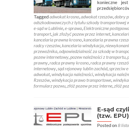
konieczne jes
przedsiębiorcó
Tagged
adwokat krosno
,
adwokat rzeszów
,
dobry p
odszkodowawczych z tytułu szkody transportowej
e-sąd w Lublinie
,
e-sprawa
,
Elektroniczne postępow
transport
,
jak złożyć pozew przez internet
,
kancelar
kancelaria prawna krosno
,
kancelaria prawna rzes
radcy rzeszów
,
kancelaria windykacja
,
niewykonania
przewoźnika
,
odpowiedzialność za szkodę w transpo
pozew internetowy
,
pozew należności z transportu
,
prawny
,
radca prawny krosno
,
radca prawny rzesz
internetowy
,
sąd rejonowy lublin zachód
,
sprzeciw e
adwokat
,
windykacja należności
,
windykacja należ
Rzeszów
,
windykacja prawo transportowe
,
windyka
formularz pozwu
,
złóż pozew przez interne
,
złóż poz
E-sąd czy
(tzw. EPU)
Posted on
8 lis