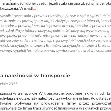
eruchomości lub jej części, jeżeli stała się ona zbędną na cel ok
łaszczeniu. W myśl
[…]
rawnik krosno
,
dobry prawnik rzeszów
,
e-pozew
,
e-sąd
,
e-sąd w Lublini
elektroniczny pozew
,
epu
,
esad
,
jak złożyć pozew przez internet
,
kancel
,
kancelaria prawna
,
kancelaria prawna krosno
,
kancelaria prawna rze
odzyskaj dług z faktury
,
odzyskaj należności
,
odzyskaj wywłaszczoną
towy
,
pozew przez internet
,
radca prawny krosno
,
radca prawny rzeszó
wód rzeszów
,
sad internetowy
,
sąd rejonowy lublin zachód
,
sprzeciw e-s
ności
,
windykacja należności Brzozów
,
windykacja należności Krosno
,
 prawny
,
wypełnij formularz pozwu
,
wywłaszczenie
,
zwrot wywłaszczo
a należności w transporcie
udnia 2015
eżności w transporcie W transporcie, podobnie jak w innych b
uchylają się od zapłaty należności za wykonane usługi. Powstające
atywnie wpływają na prowadzenie firmy przez przewoźn
 sprawiają, że firma traci płynność finansową a w skrajnych przy