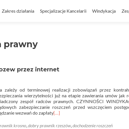
Skip to content
Zakres działania
Specjalizacje Kancelarii
Windykacja
Zes
a prawny
ozew przez internet
a zależy od terminowej realizacji zobowiązań przez kontrah
ezpieczania wierzytelności już na etapie zawierania umów jak 
doświadczony zespół radców prawnych. CZYNNOŚCI WINDYK
sądowych zabezpieczanie roszczeń przed wszczęciem postęp
ządzanie wezwań do zapłaty
[…]
rawnik krosno
,
dobry prawnik rzeszów
,
dochodzenie roszczeń