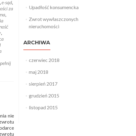
,
e-sąd
,
Upadłość konsumencka
ości za
wna
,
Zwrot wywłaszczonych
ia
nieruchomości
ność
y
,
ca
ARCHIWA
d
a
czerwiec 2018
pełnij
maj 2018
sierpień 2017
grudzień 2015
listopad 2015
nia nie
zwrotu
odarce
zwrotu