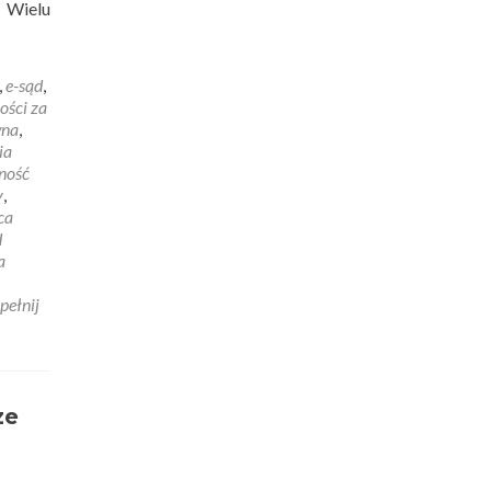
 Wielu
,
e-sąd
,
ości za
wna
,
ia
ność
y
,
ca
d
a
pełnij
ze