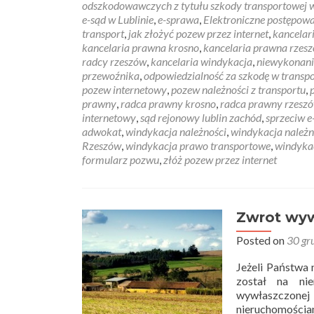
odszkodowawczych z tytułu szkody transportowej
e-sąd w Lublinie
,
e-sprawa
,
Elektroniczne postępow
transport
,
jak złożyć pozew przez internet
,
kancelar
kancelaria prawna krosno
,
kancelaria prawna rzes
radcy rzeszów
,
kancelaria windykacja
,
niewykonania
przewoźnika
,
odpowiedzialność za szkodę w transpo
pozew internetowy
,
pozew należności z transportu
,
prawny
,
radca prawny krosno
,
radca prawny rzesz
internetowy
,
sąd rejonowy lublin zachód
,
sprzeciw e
adwokat
,
windykacja należności
,
windykacja należ
Rzeszów
,
windykacja prawo transportowe
,
windyka
formularz pozwu
,
złóż pozew przez internet
Zwrot wyw
Posted on
30 gr
Jeżeli Państwa 
został na ni
wywłaszczone
nieruchomościa