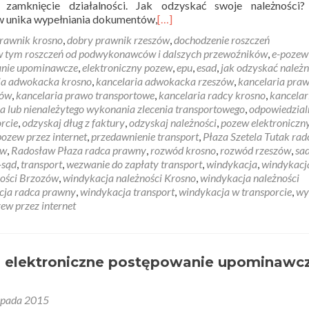
t zamknięcie działalności. Jak odzyskać swoje należności?
w unika wypełniania dokumentów,
[…]
rawnik krosno
,
dobry prawnik rzeszów
,
dochodzenie roszczeń
 w tym roszczeń od podwykonawców i dalszych przewoźników
,
e-pozew
anie upominawcze
,
elektroniczny pozew
,
epu
,
esad
,
jak odzyskać należn
ia adwokacka krosno
,
kancelaria adwokacka rzeszów
,
kancelaria pra
zów
,
kancelaria prawo transportowe
,
kancelaria radcy krosno
,
kancelar
 lub nienależytego wykonania zlecenia transportowego
,
odpowiedzial
rcie
,
odzyskaj dług z faktury
,
odzyskaj należności
,
pozew elektroniczn
pozew przez internet
,
przedawnienie transport
,
Płaza Szetela Tutak rad
ów
,
Radosław Płaza radca prawny
,
rozwód krosno
,
rozwód rzeszów
,
sa
-sąd
,
transport
,
wezwanie do zapłaty transport
,
windykacja
,
windykacj
ności Brzozów
,
windykacja należności Krosno
,
windykacja należności
cja radca prawny
,
windykacja transport
,
windykacja w transporcie
,
wy
ew przez internet
li elektroniczne postępowanie upominawc
topada 2015