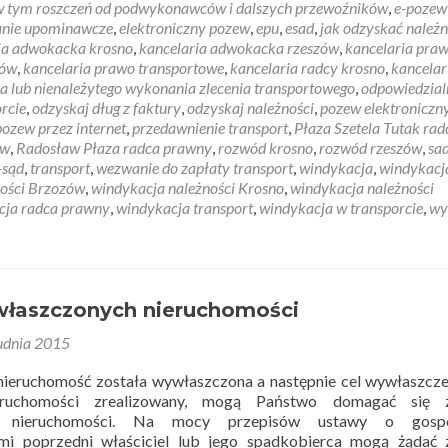
 w tym roszczeń od podwykonawców i dalszych przewoźników
,
e-pozew
anie upominawcze
,
elektroniczny pozew
,
epu
,
esad
,
jak odzyskać należn
ia adwokacka krosno
,
kancelaria adwokacka rzeszów
,
kancelaria pra
zów
,
kancelaria prawo transportowe
,
kancelaria radcy krosno
,
kancelar
 lub nienależytego wykonania zlecenia transportowego
,
odpowiedzial
rcie
,
odzyskaj dług z faktury
,
odzyskaj należności
,
pozew elektroniczn
pozew przez internet
,
przedawnienie transport
,
Płaza Szetela Tutak rad
ów
,
Radosław Płaza radca prawny
,
rozwód krosno
,
rozwód rzeszów
,
sa
-sąd
,
transport
,
wezwanie do zapłaty transport
,
windykacja
,
windykacj
ności Brzozów
,
windykacja należności Krosno
,
windykacja należności
cja radca prawny
,
windykacja transport
,
windykacja w transporcie
,
wy
łaszczonych nieruchomości
udnia 2015
nieruchomość została wywłaszczona a następnie cel wywłaszcze
eruchomości zrealizowany, mogą Państwo domagać się 
j nieruchomości. Na mocy przepisów ustawy o gosp
mi poprzedni właściciel lub jego spadkobierca mogą żądać 