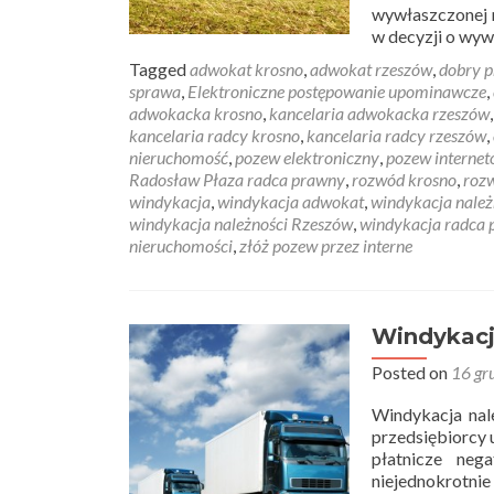
wywłaszczonej ni
w decyzji o wyw
Tagged
adwokat krosno
,
adwokat rzeszów
,
dobry p
sprawa
,
Elektroniczne postępowanie upominawcze
,
adwokacka krosno
,
kancelaria adwokacka rzeszów
kancelaria radcy krosno
,
kancelaria radcy rzeszów
,
nieruchomość
,
pozew elektroniczny
,
pozew interne
Radosław Płaza radca prawny
,
rozwód krosno
,
roz
windykacja
,
windykacja adwokat
,
windykacja należ
windykacja należności Rzeszów
,
windykacja radca
nieruchomości
,
złóż pozew przez interne
Windykacj
Posted on
16 gr
Windykacja nal
przedsiębiorcy 
płatnicze neg
niejednokrotnie