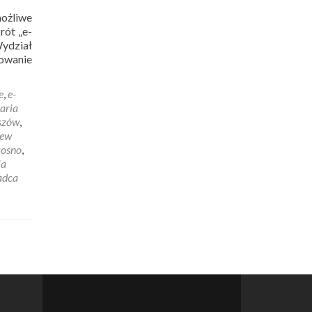
możliwe
rót „e-
Wydział
owanie
e
,
e-
aria
szów
,
zew
rosno
,
ja
adca