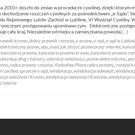
ia 2010 r. doszło do zmian w procedurze cywilnej, dzięki którym 
e dochodzenie roszczeń cywilnych za pośrednictwem „e-Sądu”. Sk
du Rejonowego Lublin-Zachód w Lublinie, VI Wydział Cywilny. 
ktronicznym postępowaniu upominawczym. Elektroniczne postęp
je cały kraj. Niezależnie od miejsca zamieszkania powoda,
[…]
rawnik krosno
,
dobry prawnik rzeszów
,
e-pozew
,
e-sąd
,
e-sąd w Lublini
elektroniczny pozew
,
epu
,
esad
,
jak złożyć pozew przez internet
,
kancel
,
kancelaria prawna
,
kancelaria prawna krosno
,
kancelaria prawna rze
odzyskaj dług z faktury
,
odzyskaj należności
,
pozew elektroniczny
,
po
osno
,
radca prawny rzeszów
,
Radosław Płaza radca prawny
,
rozwód k
in zachód
,
sprzeciw e-sąd
,
windykacja
,
windykacja adwokat
,
windykac
acja należności Krosno
,
windykacja należności Rzeszów
,
windykacja r
z interne