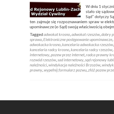
W dniu 1 styczn
stało się sądow
Sąd” dotyczy Są
ten zajmuje się rozpoznawaniem spraw w ele
upominawcze (e-Sąd) swoją właściwością obejmu
Tagged
adwokat krosno
,
adwokat rzeszów
,
dobry p
sprawa
,
Elektroniczne postępowanie upominawcze
,
adwokacka krosno
,
kancelaria adwokacka rzeszów
kancelaria radcy krosno
,
kancelaria radcy rzeszów
,
internetowy
,
pozew przez internet
,
radca prawny kr
rozwód rzeszów
,
sad internetowy
,
sąd rejonowy lubl
należności
,
windykacja należności Brzozów
,
windyk
prawny
,
wypełnij formularz pozwu
,
złóż pozew prze
Posts navigation