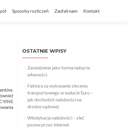
pół
Sposoby rozliczeń
Zaufali nam
Kontakt
OSTATNIE WPISY
Zasiedzenie jako forma nabycia
własności.
Faktura za wykonanie zlecenia
entów.
transportowego w walucie Euro –
również
jak dochodzić należności na
ACYJNE
drodze sądowej
owania
Windykacja należności – zleć
pozew przez internet