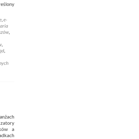
reślony
e
,
e-
aria
szów
,
w
,
ąd
,
nych
ranżach
 zatory
ików a
padkach