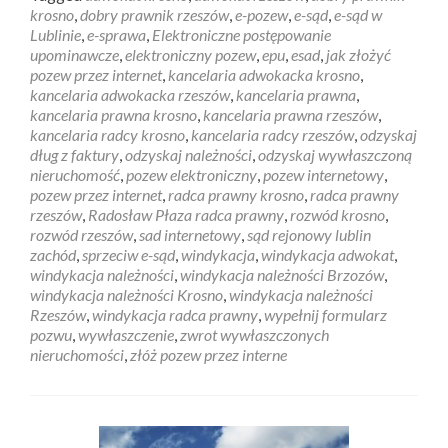
krosno
,
dobry prawnik rzeszów
,
e-pozew
,
e-sąd
,
e-sąd w
Lublinie
,
e-sprawa
,
Elektroniczne postępowanie
upominawcze
,
elektroniczny pozew
,
epu
,
esad
,
jak złożyć
pozew przez internet
,
kancelaria adwokacka krosno
,
kancelaria adwokacka rzeszów
,
kancelaria prawna
,
kancelaria prawna krosno
,
kancelaria prawna rzeszów
,
kancelaria radcy krosno
,
kancelaria radcy rzeszów
,
odzyskaj
dług z faktury
,
odzyskaj należności
,
odzyskaj wywłaszczoną
nieruchomość
,
pozew elektroniczny
,
pozew internetowy
,
pozew przez internet
,
radca prawny krosno
,
radca prawny
rzeszów
,
Radosław Płaza radca prawny
,
rozwód krosno
,
rozwód rzeszów
,
sad internetowy
,
sąd rejonowy lublin
zachód
,
sprzeciw e-sąd
,
windykacja
,
windykacja adwokat
,
windykacja należności
,
windykacja należności Brzozów
,
windykacja należności Krosno
,
windykacja należności
Rzeszów
,
windykacja radca prawny
,
wypełnij formularz
pozwu
,
wywłaszczenie
,
zwrot wywłaszczonych
nieruchomości
,
złóż pozew przez interne