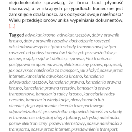
niejednokrotnie sprawiają, że firma traci płynność
finansową a w skrajnych przypadkach konieczne jest
zamknięcie działalności. Jak odzyskać swoje należności?
Wielu przedsiębiorców unika wypełniania dokumentów,
[…]
Tagged
adwokat krosno
,
adwokat rzeszów
,
dobry prawnik
krosno
,
dobry prawnik rzeszów
,
dochodzenie roszczeń
odszkodowawczych z tytułu szkody transportowej w tym
roszczeń od podwykonawców i dalszych przewoźników
,
e-
pozew
,
e-sąd
,
e-sąd w Lublinie
,
e-sprawa
,
Elektroniczne
postępowanie upominawcze
,
elektroniczny pozew
,
epu
,
esad
,
jak odzyskać należności za transport
,
jak złożyć pozew przez
internet
,
kancelaria adwokacka krosno
,
kancelaria
adwokacka rzeszów
,
kancelaria prawna
,
kancelaria prawna
krosno
,
kancelaria prawna rzeszów
,
kancelaria prawo
transportowe
,
kancelaria radcy krosno
,
kancelaria radcy
rzeszów
,
kancelaria windykacja
,
niewykonania lub
nienależytego wykonania zlecenia transportowego
,
odpowiedzialność przewoźnika
,
odpowiedzialność za szkodę
w transporcie
,
odzyskaj dług z faktury
,
odzyskaj należności
,
pozew elektroniczny
,
pozew internetowy
,
pozew należności z
transportu
,
pozew przez internet
,
przedawnienie transport
,