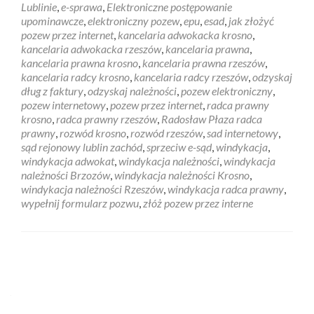
Lublinie
,
e-sprawa
,
Elektroniczne postępowanie
upominawcze
,
elektroniczny pozew
,
epu
,
esad
,
jak złożyć
pozew przez internet
,
kancelaria adwokacka krosno
,
kancelaria adwokacka rzeszów
,
kancelaria prawna
,
kancelaria prawna krosno
,
kancelaria prawna rzeszów
,
kancelaria radcy krosno
,
kancelaria radcy rzeszów
,
odzyskaj
dług z faktury
,
odzyskaj należności
,
pozew elektroniczny
,
pozew internetowy
,
pozew przez internet
,
radca prawny
krosno
,
radca prawny rzeszów
,
Radosław Płaza radca
prawny
,
rozwód krosno
,
rozwód rzeszów
,
sad internetowy
,
sąd rejonowy lublin zachód
,
sprzeciw e-sąd
,
windykacja
,
windykacja adwokat
,
windykacja należności
,
windykacja
należności Brzozów
,
windykacja należności Krosno
,
windykacja należności Rzeszów
,
windykacja radca prawny
,
wypełnij formularz pozwu
,
złóż pozew przez interne
Posts navigation