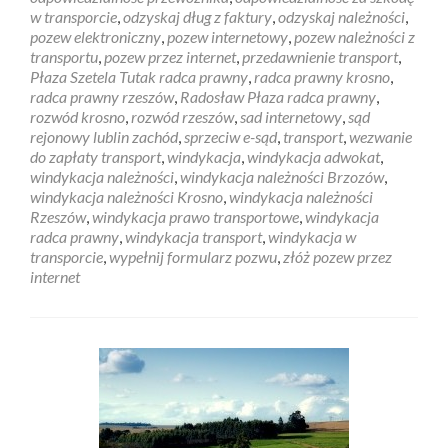
w transporcie
,
odzyskaj dług z faktury
,
odzyskaj należności
,
pozew elektroniczny
,
pozew internetowy
,
pozew należności z
transportu
,
pozew przez internet
,
przedawnienie transport
,
Płaza Szetela Tutak radca prawny
,
radca prawny krosno
,
radca prawny rzeszów
,
Radosław Płaza radca prawny
,
rozwód krosno
,
rozwód rzeszów
,
sad internetowy
,
sąd
rejonowy lublin zachód
,
sprzeciw e-sąd
,
transport
,
wezwanie
do zapłaty transport
,
windykacja
,
windykacja adwokat
,
windykacja należności
,
windykacja należności Brzozów
,
windykacja należności Krosno
,
windykacja należności
Rzeszów
,
windykacja prawo transportowe
,
windykacja
radca prawny
,
windykacja transport
,
windykacja w
transporcie
,
wypełnij formularz pozwu
,
złóż pozew przez
internet