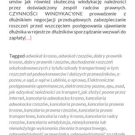
umów jak również skuteczną windykację należności
przez doświadczony zespół radców prawnych.
CZYNNOŚCI WINDYKACYJNE prowadzenie z
dłużnikiem negocjacji przedsądowych zabezpieczanie
roszczeń przed wszczęciem postępowania ujawnianie
dłużnika w rejestrze dłużników sporządzanie wezwań do
zapłaty
[…]
Tagged
adwokat krosno
,
adwokat rzeszów
,
dobry prawnik
krosno
,
dobry prawnik rzeszów
,
dochodzenie roszczeń
odszkodowawczych z tytułu szkody transportowej w tym
roszczeń od podwykonawców i dalszych przewoźników
,
e-
pozew
,
e-sąd
,
e-sąd w Lublinie
,
e-sprawa
,
Elektroniczne
postępowanie upominawcze
,
elektroniczny pozew
,
epu
,
esad
,
jak odzyskać należności za transport
,
jak złożyć pozew przez
internet
,
kancelaria adwokacka krosno
,
kancelaria
adwokacka rzeszów
,
kancelaria prawna
,
kancelaria prawna
krosno
,
kancelaria prawna rzeszów
,
kancelaria prawo
transportowe
,
kancelaria radcy krosno
,
kancelaria radcy
rzeszów
,
kancelaria windykacja
,
niewykonania lub
nienależytego wykonania zlecenia transportowego
,
odpowiedzialność przewoźnika
,
odpowiedzialność za szkodę