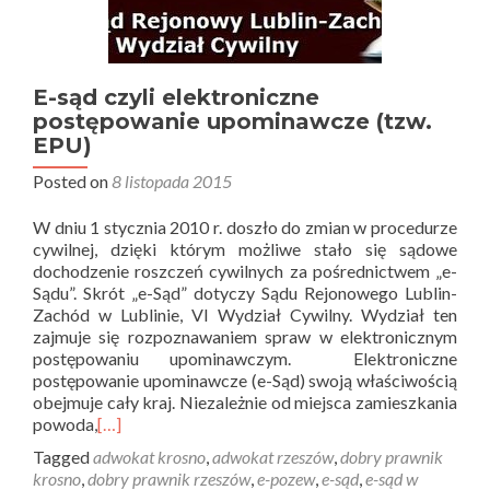
E-sąd czyli elektroniczne
postępowanie upominawcze (tzw.
EPU)
Posted on
8 listopada 2015
W dniu 1 stycznia 2010 r. doszło do zmian w procedurze
cywilnej, dzięki którym możliwe stało się sądowe
dochodzenie roszczeń cywilnych za pośrednictwem „e-
Sądu”. Skrót „e-Sąd” dotyczy Sądu Rejonowego Lublin-
Zachód w Lublinie, VI Wydział Cywilny. Wydział ten
zajmuje się rozpoznawaniem spraw w elektronicznym
postępowaniu upominawczym. Elektroniczne
postępowanie upominawcze (e-Sąd) swoją właściwością
obejmuje cały kraj. Niezależnie od miejsca zamieszkania
powoda,
[…]
Tagged
adwokat krosno
,
adwokat rzeszów
,
dobry prawnik
krosno
,
dobry prawnik rzeszów
,
e-pozew
,
e-sąd
,
e-sąd w